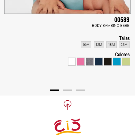
00583
BODY BAMBINO BEBE
Tallas
06M
12M
18M
23M
Colores