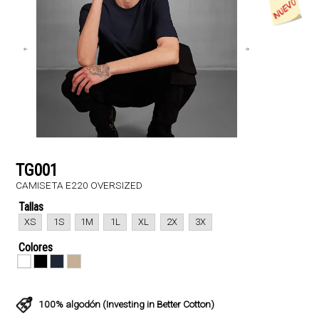
TG001
CAMISETA E220 OVERSIZED
Tallas
XS
1S
1M
1L
XL
2X
3X
Colores
100% algodón (Investing in Better Cotton)