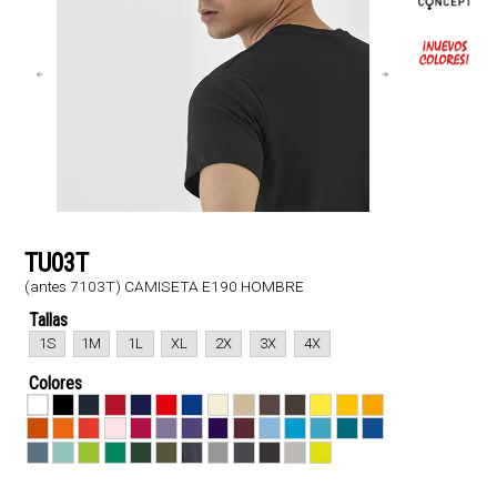
TU03T
(antes 7103T) CAMISETA E190 HOMBRE
Tallas
1S
1M
1L
XL
2X
3X
4X
Colores