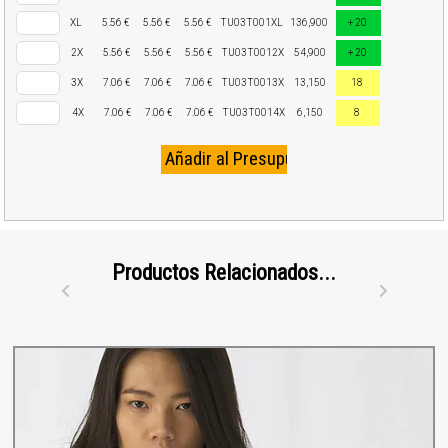
XL
5.56 €
5.56 €
5.56 €
TU03T001XL
136,900
+ 20
2X
5.56 €
5.56 €
5.56 €
TU03T0012X
54,900
+ 20
3X
7.06 €
7.06 €
7.06 €
TU03T0013X
13,150
18
4X
7.06 €
7.06 €
7.06 €
TU03T0014X
6,150
8
Productos Relacionados...