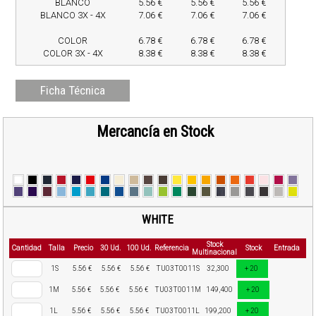
BLANCO
5.56 €
5.56 €
5.56 €
BLANCO 3X - 4X
7.06 €
7.06 €
7.06 €
COLOR
6.78 €
6.78 €
6.78 €
COLOR 3X - 4X
8.38 €
8.38 €
8.38 €
Ficha Técnica
Mercancía en Stock
WHITE
Stock
Cantidad
Talla
Precio
30 Ud.
100 Ud.
Referencia
Stock
Entrada
Multinacional
1S
5.56 €
5.56 €
5.56 €
TU03T0011S
32,300
+ 20
1M
5.56 €
5.56 €
5.56 €
TU03T0011M
149,400
+ 20
1L
5.56 €
5.56 €
5.56 €
TU03T0011L
199,200
+ 20