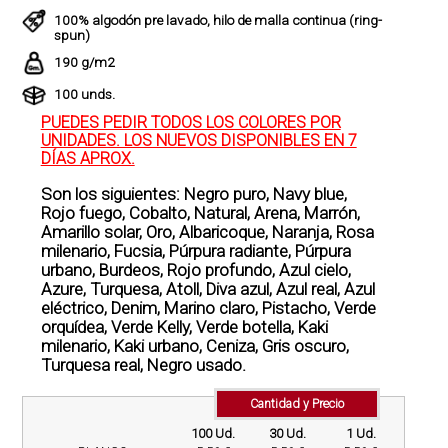
100% algodón pre lavado, hilo de malla continua (ring-
spun)
190 g/m2
100 unds.
PUEDES PEDIR TODOS LOS COLORES POR
UNIDADES. LOS NUEVOS DISPONIBLES EN 7
DÍAS APROX.
Son los siguientes: Negro puro, Navy blue,
Rojo fuego, Cobalto, Natural, Arena, Marrón,
Amarillo solar, Oro, Albaricoque, Naranja, Rosa
milenario, Fucsia, Púrpura radiante, Púrpura
urbano, Burdeos, Rojo profundo, Azul cielo,
Azure, Turquesa, Atoll, Diva azul, Azul real, Azul
eléctrico, Denim, Marino claro, Pistacho, Verde
orquídea, Verde Kelly, Verde botella, Kaki
milenario, Kaki urbano, Ceniza, Gris oscuro,
Turquesa real, Negro usado.
Cantidad y Precio
100 Ud.
30 Ud.
1 Ud.