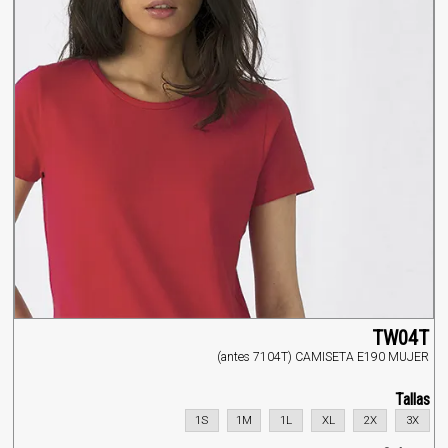
TW04T
(antes 7104T) CAMISETA E190 MUJER
Tallas
1S
1M
1L
XL
2X
3X