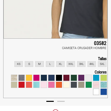
03582
CAMISETA CRUSADER HOMBRE
Tallas
XS
S
M
L
XL
XXL
3XL
4XL
5XL
Colores