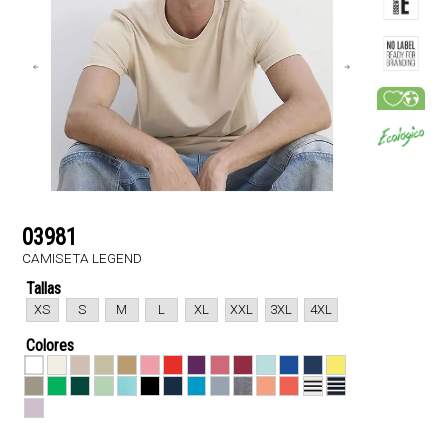
03981
CAMISETA LEGEND
Tallas
XS
S
M
L
XL
XXL
3XL
4XL
Colores