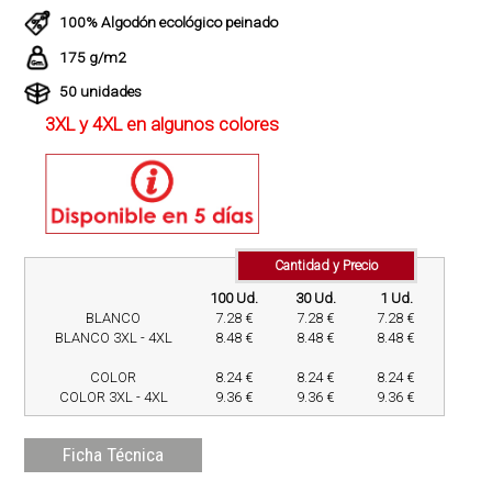
100% Algodón ecológico peinado
175 g/m2
50 unidades
3XL y 4XL en algunos colores
Cantidad y Precio
100 Ud.
30 Ud.
1 Ud.
BLANCO
7.28 €
7.28 €
7.28 €
BLANCO 3XL - 4XL
8.48 €
8.48 €
8.48 €
COLOR
8.24 €
8.24 €
8.24 €
COLOR 3XL - 4XL
9.36 €
9.36 €
9.36 €
Ficha Técnica