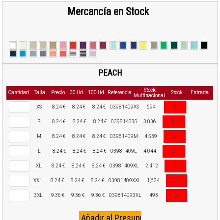
Mercancía en Stock
PEACH
Stock
Cantidad
Talla
Precio
30 Ud.
100 Ud.
Referencia
Stock
Entrada
Multinacional
XS
8.24 €
8.24 €
8.24 €
03981409XS
694
0
S
8.24 €
8.24 €
8.24 €
03981409S
3,036
0
M
8.24 €
8.24 €
8.24 €
03981409M
4,539
0
L
8.24 €
8.24 €
8.24 €
03981409L
4,044
0
XL
8.24 €
8.24 €
8.24 €
03981409XL
2,412
0
XXL
8.24 €
8.24 €
8.24 €
03981409XXL
1,634
0
3XL
9.36 €
9.36 €
9.36 €
039814093XL
493
0