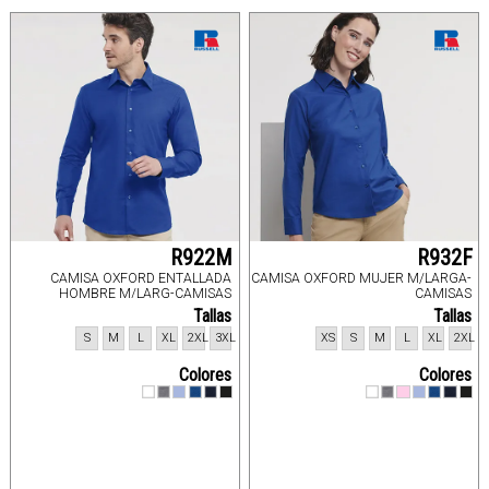
R922M
R932F
CAMISA OXFORD ENTALLADA
CAMISA OXFORD MUJER M/LARGA-
HOMBRE M/LARG-CAMISAS
CAMISAS
Tallas
Tallas
S
M
L
XL
2XL
3XL
XS
S
M
L
XL
2XL
Colores
Colores