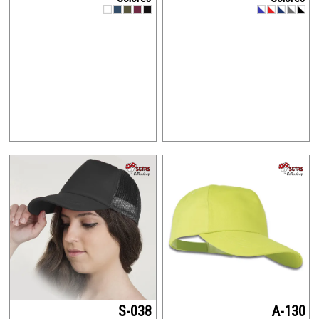
S-038
A-130