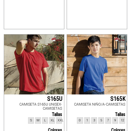
S165U
S165K
CAMISETA S165U UNISEX-
CAMISETA NIÑO/A-CAMISETAS
CAMISETAS
Tallas
Tallas
S
M
L
XL
XXL
0
1
3
5
7
9
12
Colores
Colores