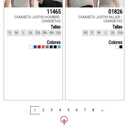
11465
01826
CAMISETA JUSTIN HOMBRE-
CAMISETA JUSTIN MUJER -
CAMISETAS
CAMISETAS
Tallas
Tallas
S
M
L
XL
2XL
3XL
4XL
5XL
XS
S
M
L
XL
XXL
Colores
Colores
←
2
3
4
5
6
7
8
→
1