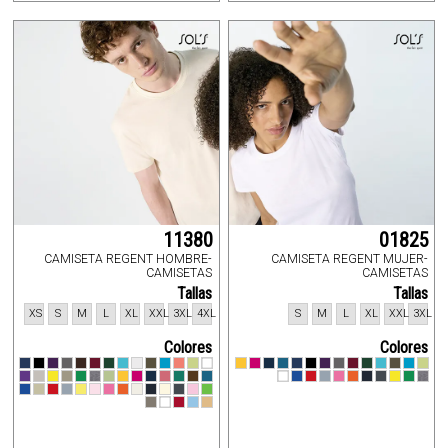
11380
01825
CAMISETA REGENT HOMBRE-
CAMISETA REGENT MUJER-
CAMISETAS
CAMISETAS
Tallas
Tallas
XS
S
M
L
XL
XXL
3XL
4XL
S
M
L
XL
XXL
3XL
Colores
Colores