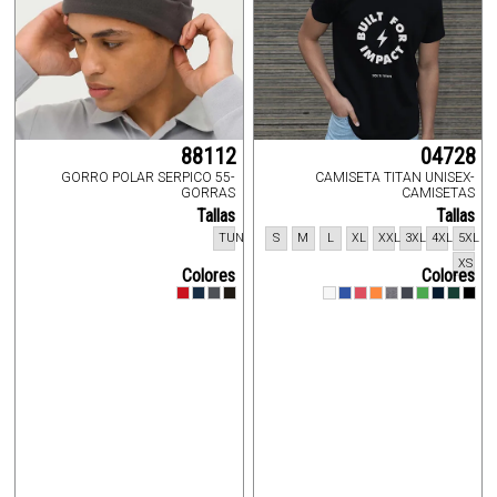
88112
04728
GORRO POLAR SERPICO 55-
CAMISETA TITAN UNISEX-
GORRAS
CAMISETAS
Tallas
Tallas
TUN
S
M
L
XL
XXL
3XL
4XL
5XL
XS
Colores
Colores