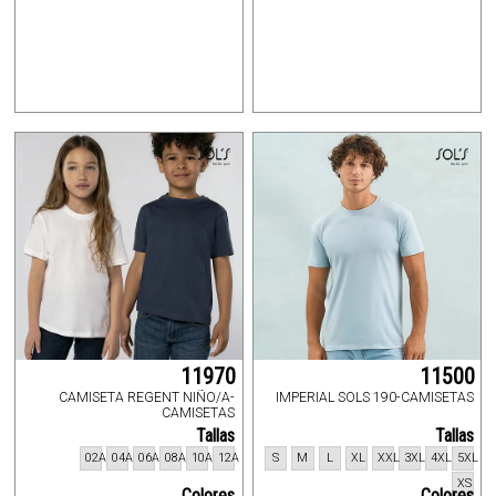
11970
11500
CAMISETA REGENT NIÑO/A-
IMPERIAL SOLS 190-CAMISETAS
CAMISETAS
Tallas
Tallas
02A
04A
06A
08A
10A
12A
S
M
L
XL
XXL
3XL
4XL
5XL
XS
Colores
Colores