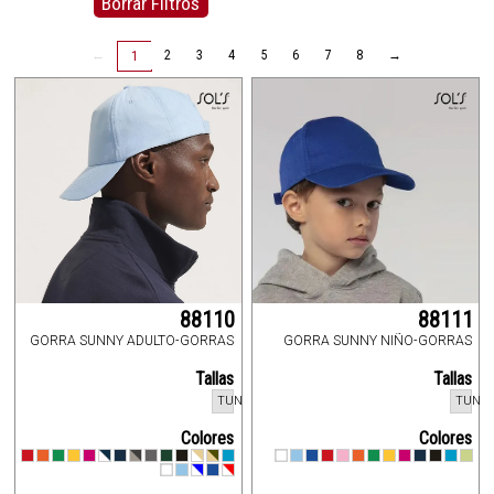
Borrar Filtros
←
2
3
4
5
6
7
8
→
1
88110
88111
GORRA SUNNY ADULTO-GORRAS
GORRA SUNNY NIÑO-GORRAS
Tallas
Tallas
TUN
TUN
Colores
Colores