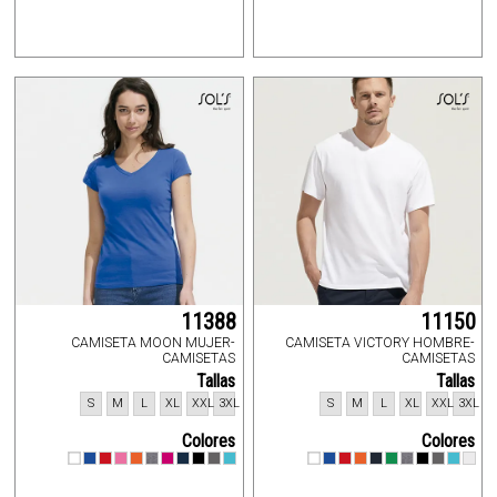
11388
11150
CAMISETA MOON MUJER-
CAMISETA VICTORY HOMBRE-
CAMISETAS
CAMISETAS
Tallas
Tallas
S
M
L
XL
XXL
3XL
S
M
L
XL
XXL
3XL
Colores
Colores