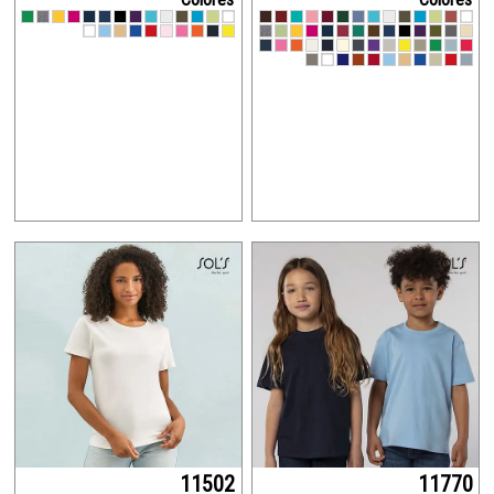
11502
11770