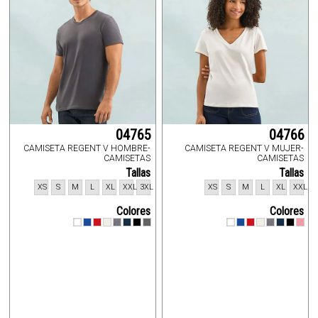
04765
04766
CAMISETA REGENT V HOMBRE-
CAMISETA REGENT V MUJER-
CAMISETAS
CAMISETAS
Tallas
Tallas
XS
S
M
L
XL
XXL
3XL
XS
S
M
L
XL
XXL
Colores
Colores