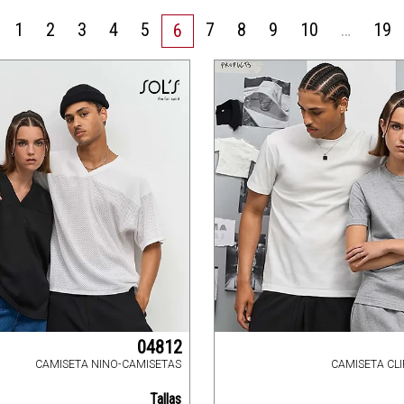
1
2
3
4
5
7
8
9
10
…
19
6
04812
CAMISETA NINO-CAMISETAS
CAMISETA CL
Tallas