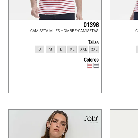
01398
CAMISETA MILES HOMBRE-CAMISETAS
C
Tallas
S
M
L
XL
XXL
3XL
Colores