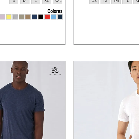
S
M
L
XL
XXL
XS
1S
1M
1L
X
Colores