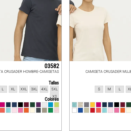
03582
TA CRUSADER HOMBRE-CAMISETAS
CAMISETA CRUSADER MUJ
Tallas
L
XL
XXL
3XL
4XL
5XL
S
M
L
X
XS
Colores