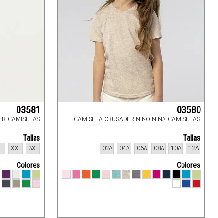
03581
03580
ER-CAMISETAS
CAMISETA CRUSADER NIÑO NIÑA-CAMISETAS
Tallas
Tallas
L
XXL
3XL
02A
04A
06A
08A
10A
12A
Colores
Colores