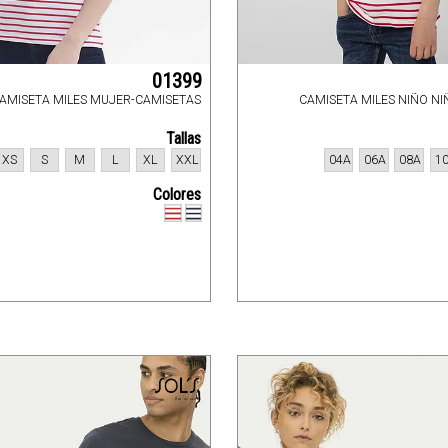
01399
AMISETA MILES MUJER-CAMISETAS
CAMISETA MILES NIÑO N
Tallas
XS
S
M
L
XL
XXL
04A
06A
08A
1
Colores