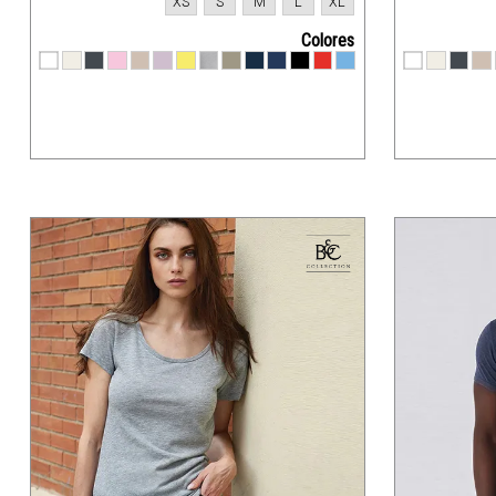
XS
S
M
L
XL
Colores