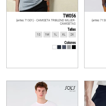
TW056
(antes 71301) - CAMISETA TRIBLEND MUJER-
(antes 71
CAMISETAS
Tallas
1S
1M
1L
XL
2X
Colores