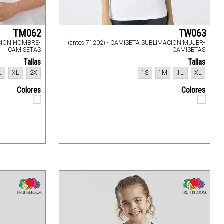
TM062
TW063
ACION HOMBRE-
(antes 71202) - CAMISETA SUBLIMACION MUJER-
CAMISETAS
CAMISETAS
Tallas
Tallas
L
XL
2X
1S
1M
1L
XL
Colores
Colores