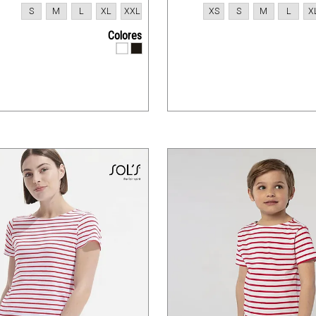
S
M
L
XL
XXL
XS
S
M
L
X
Colores