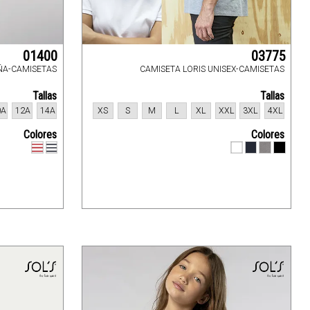
01400
03775
IÑA-CAMISETAS
CAMISETA LORIS UNISEX-CAMISETAS
Tallas
Tallas
0A
12A
14A
XS
S
M
L
XL
XXL
3XL
4XL
Colores
Colores