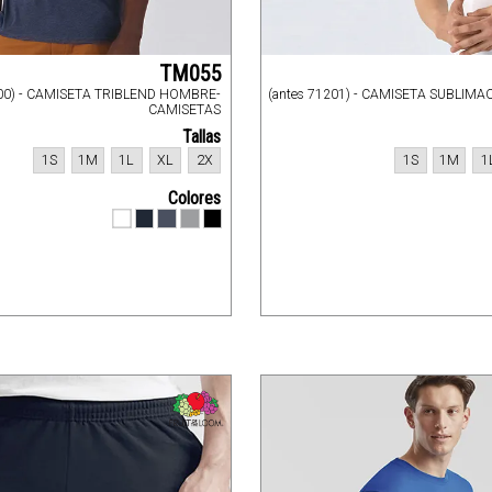
TM055
300) - CAMISETA TRIBLEND HOMBRE-
(antes 71201) - CAMISETA SUBLIM
CAMISETAS
Tallas
1S
1M
1L
XL
2X
1S
1M
1
Colores