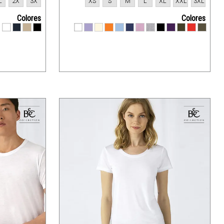
L
2X
3X
XS
S
M
L
XL
XXL
3XL
Colores
Colores