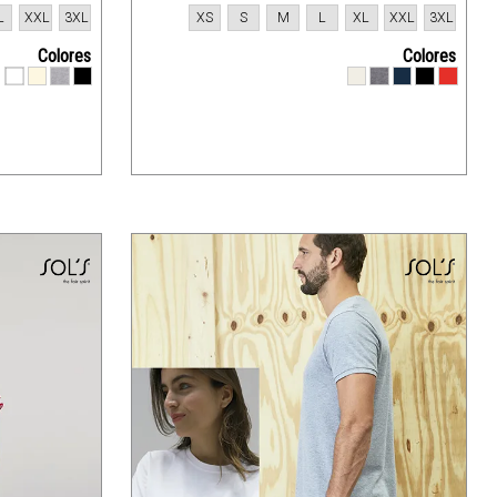
L
XXL
3XL
XS
S
M
L
XL
XXL
3XL
Colores
Colores