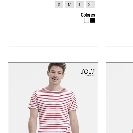
S
M
L
XL
Colores