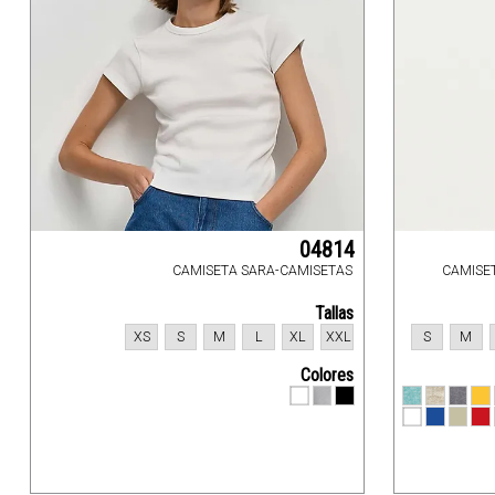
04814
CAMISETA SARA-CAMISETAS
CAMISE
Tallas
XS
S
M
L
XL
XXL
S
M
Colores