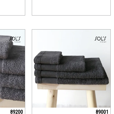
89200
89001