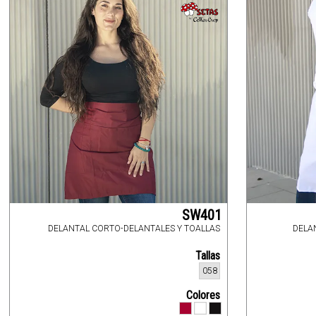
SW401
DELANTAL CORTO-DELANTALES Y TOALLAS
DELA
Tallas
058
Colores