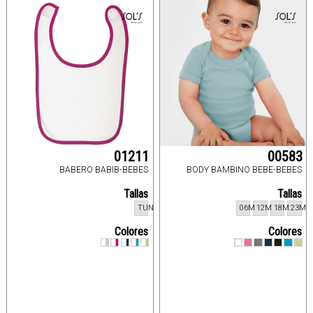
01211
00583
BABERO BABIB-BEBES
BODY BAMBINO BEBE-BEBES
Tallas
Tallas
TUN
06M
12M
18M
23M
Colores
Colores