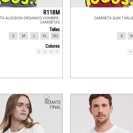
R118M
ETA ALGODON ORGANICO HOMBRE-
CAMISETA SLIM T MUJ
CAMISETAS
Tallas
S
M
L
XL
2XL
S
Colores