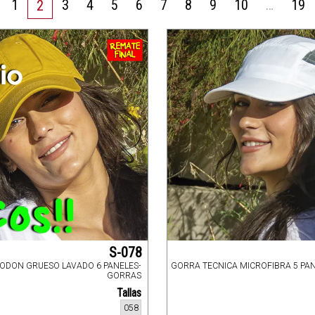
1
3
4
5
6
7
8
9
10
…
19
2
S-078
ODON GRUESO LAVADO 6 PANELES-
GORRA TECNICA MICROFIBRA 5 PA
GORRAS
Tallas
058