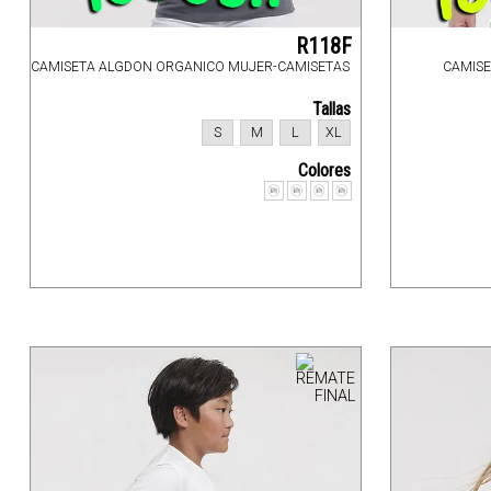
R118F
CAMISETA ALGDON ORGANICO MUJER-CAMISETAS
CAMIS
Tallas
S
M
L
XL
Colores