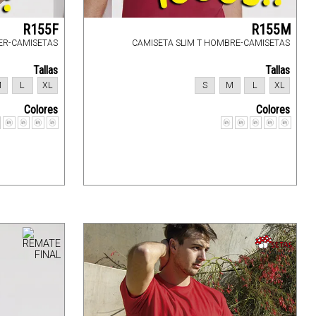
R155F
R155M
ER-CAMISETAS
CAMISETA SLIM T HOMBRE-CAMISETAS
Tallas
Tallas
M
L
XL
S
M
L
XL
Colores
Colores