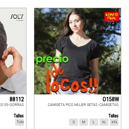
88112
O158W
CO 55-GORRAS
CAMISETA PICO MUJER SETAS -CAMISETAS
Tallas
Tallas
TUN
S
M
L
XL
XXL