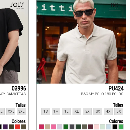
03996
PU424
ACY-CAMISETAS
B&C MY POLO 180-POLOS
Tallas
Tallas
XL
XXL
3XL
1S
1M
1L
XL
2X
3X
4X
5X
Colores
Colores