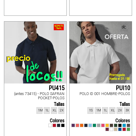
PU415
PUI10
(antes 73415) - POLO SAFRAN
POLO ID 001 HOMBRE-POLOS
POCKET-POLOS
Tallas
Tallas
1M
1L
XL
2X
1S
1M
1L
XL
2X
3X
Colores
Colores