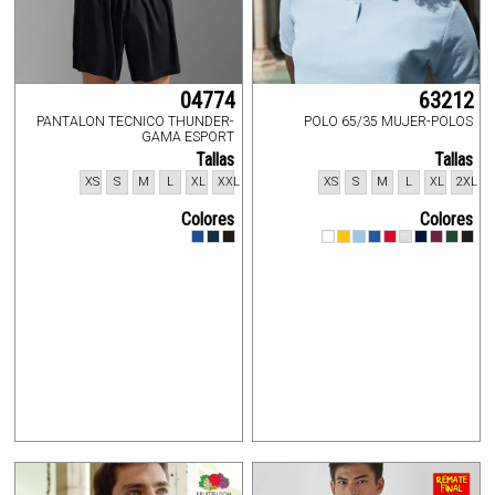
04774
63212
PANTALON TECNICO THUNDER-
POLO 65/35 MUJER-POLOS
GAMA ESPORT
Tallas
Tallas
XS
S
M
L
XL
XXL
XS
S
M
L
XL
2XL
Colores
Colores