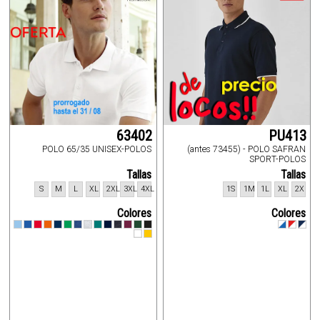
63402
PU413
POLO 65/35 UNISEX-POLOS
(antes 73455) - POLO SAFRAN
SPORT-POLOS
Tallas
Tallas
S
M
L
XL
2XL
3XL
4XL
1S
1M
1L
XL
2X
Colores
Colores