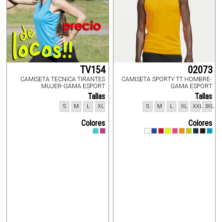
TV154
02073
CAMISETA TECNICA TIRANTES
CAMISETA SPORTY TT HOMBRE-
MUJER-GAMA ESPORT
GAMA ESPORT
Tallas
Tallas
S
M
L
XL
S
M
L
XL
XXL
3XL
Colores
Colores