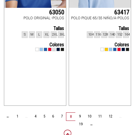
63050
63417
POLO ORIGINAL -POLOS
POLO PIQUE 65/35 NIÑO/A-POLOS
Tallas
Tallas
S
M
L
XL
2XL
3XL
104
116
128
140
152
164
Colores
Colores
←
1
…
4
5
6
7
9
10
11
12
…
8
19
→