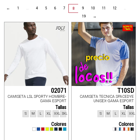
←
1
…
4
5
6
7
9
10
11
12
…
8
19
→
02071
T10SD
CAMISETA LSL SPORTY HOMBRE-
CAMISETA TECNICA SPACEDYE
GAMA ESPORT
UNISEX-GAMA ESPORT
Tallas
Tallas
S
M
L
XL
XXL
3XL
S
M
L
XL
XXL
Colores
Colores