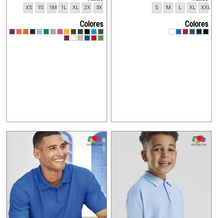
XS
1S
1M
1L
XL
2X
3X
S
M
L
XL
XXL
Colores
Colores