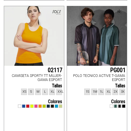
02117
PG001
CAMISETA SPORTY TT MUJER-
POLO TECNICO ACTIVE T-GAMA
GAMA ESPORT
ESPORT
Tallas
Tallas
XS
S
M
L
XL
XXL
1S
1M
1L
XL
2X
3X
Colores
Colores