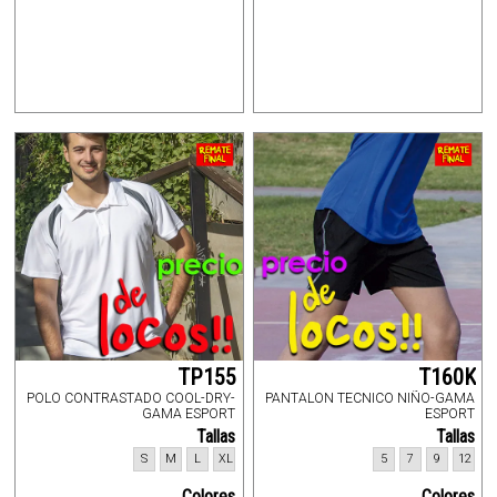
TP155
T160K
POLO CONTRASTADO COOL-DRY-
PANTALON TECNICO NIÑO-GAMA
GAMA ESPORT
ESPORT
Tallas
Tallas
S
M
L
XL
5
7
9
12
Colores
Colores